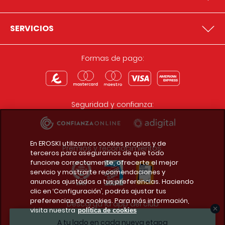
SERVICIOS
Formas de pago:
Seguridad y confianza:
En EROSKI utilizamos cookies propias y de
Premios y reconocimientos:
terceros para asegurarnos de que todo
funcione correctamente, ofrecerte el mejor
servicio y mostrarte recomendaciones y
anuncios ajustados a tus preferencias. Haciendo
clic en ‘Configuración’, podrás ajustar tus
preferencias de cookies. Para más información,
Descarga la app del club
visita nuestra
política de cookies
A tu lado en cada nueva etapa