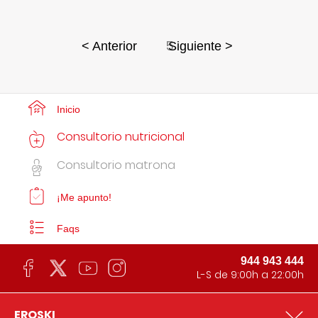
5
< Anterior
Siguiente >
Inicio
Consultorio nutricional
Consultorio matrona
¡Me apunto!
Faqs
944 943 444
L-S de 9:00h a 22:00h
EROSKI