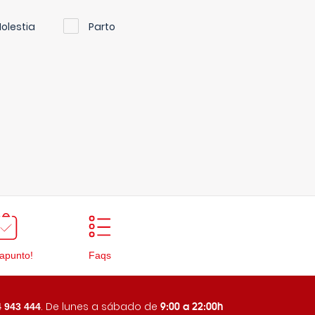
olestia
Parto
apunto!
Faqs
9:00 a 22:00h
. De lunes a sábado de
 943 444