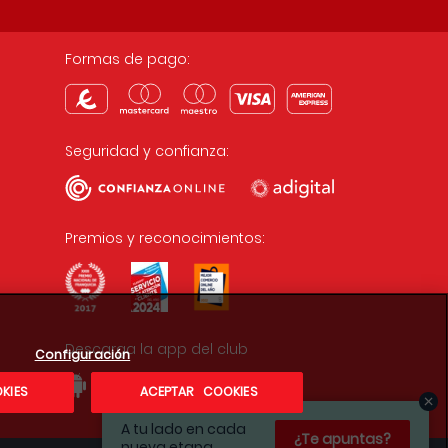
Formas de pago:
Seguridad y confianza:
Premios y reconocimientos:
Descarga la app del club
Configuración
KIES
ACEPTAR COOKIES
A tu lado en cada
¿Te apuntas?
nueva etapa