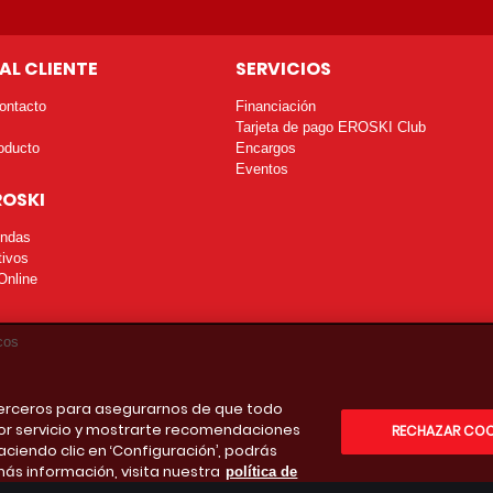
AL CLIENTE
SERVICIOS
ontacto
Financiación
Tarjeta de pago EROSKI Club
oducto
Encargos
Eventos
ROSKI
endas
tivos
Online
cos
 terceros para asegurarnos de que todo
or servicio y mostrarte recomendaciones
RECHAZAR COO
aciendo clic en ‘Configuración’, podrás
más información, visita nuestra
política de