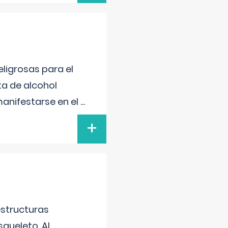
ligrosas para el
ta de alcohol
anifestarse en el
...
+
estructuras
squeleto. Al