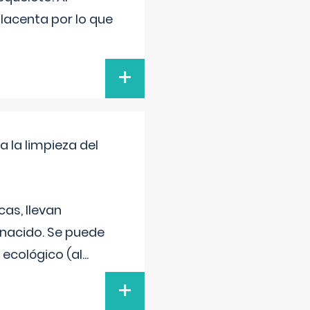
placenta por lo que
+
a la limpieza del
as, llevan
 nacido. Se puede
 ecológico (al
...
+