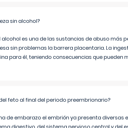
za sin alcohol?
l alcohol es una de las sustancias de abuso más pe
esa sin problemas la barrera placentaria. La inges
na para él, teniendo consecuencias que pueden m
del feto al final del periodo preembrionario?
na de embarazo el embrión ya presenta diversas 
ema digestivo, del sistema nervioso central y del e