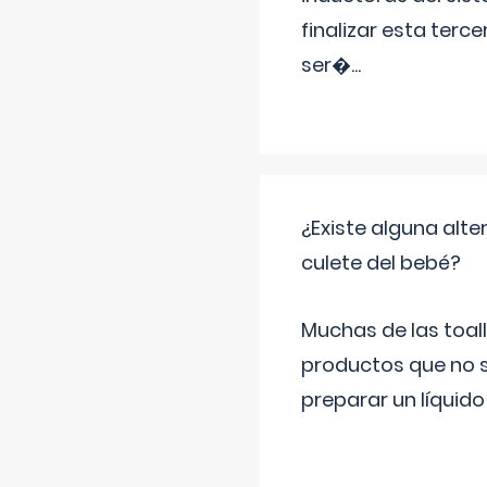
finalizar esta terc
ser�
...
¿Existe alguna alte
culete del bebé?
Muchas de las toall
productos que no s
preparar un líquido