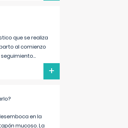
tico que se realiza
 parto al comienzo
l seguimiento
...
+
arlo?
e desemboca en la
 tapón mucoso. La