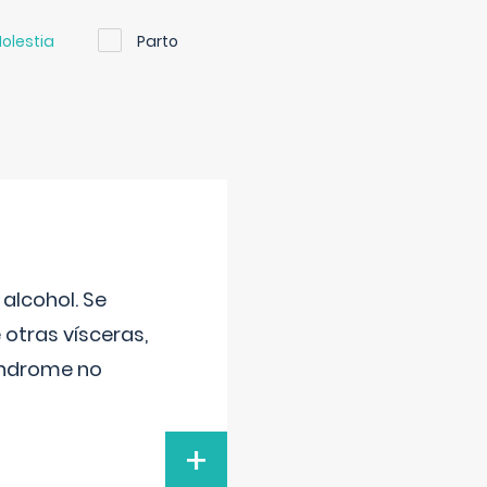
olestia
Parto
alcohol. Se
 otras vísceras,
síndrome no
+