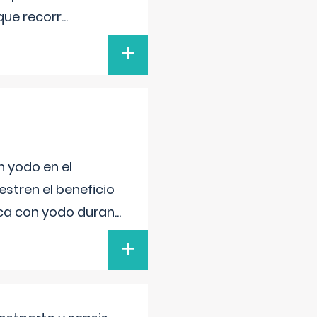
que recorr
...
+
n yodo en el
stren el beneficio
ica con yodo duran
...
+