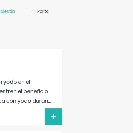
olestia
Parto
n yodo en el
stren el beneficio
ica con yodo duran
...
+