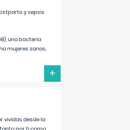
ostparto y sepsis
B), una bacteria
cha mujeres sanas,
+
r vividas desde la
 tanto por ti como