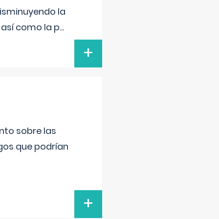
disminuyendo la
 así como la p
...
+
nto sobre las
gos que podrían
+