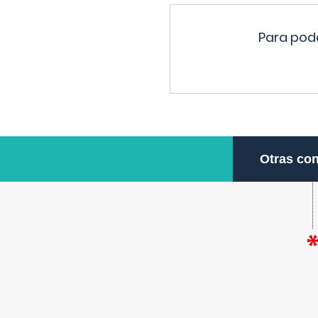
Para pode
Otras con