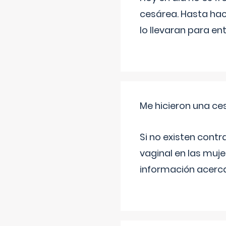
cesárea. Hasta hac
lo llevaran para en
Me hicieron una ce
Si no existen contr
vaginal en las muj
información acerca