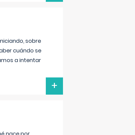
niciando, sobre
saber cuándo se
amos a intentar
+
bé nace por