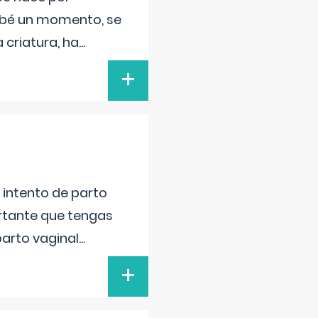
bebé un momento, se
 criatura, ha
...
+
l intento de parto
ortante que tengas
parto vaginal
...
+