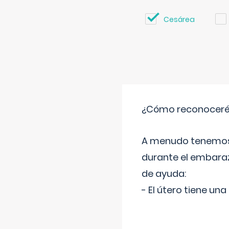
Cesárea
¿Cómo reconoceré
A menudo tenemos 
durante el embaraz
de ayuda:
- El útero tiene u