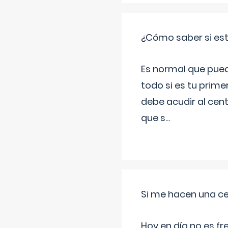
¿Cómo saber si es
Es normal que pued
todo si es tu prim
debe acudir al cen
que s
...
Si me hacen una ce
Hoy en día no es f