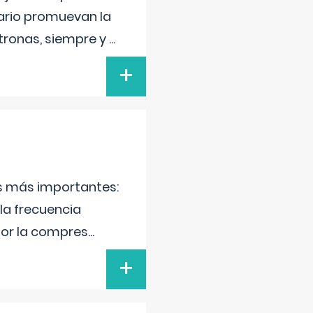
lario promuevan la
atronas, siempre y
...
+
as más importantes:
la frecuencia
por la compres
...
+