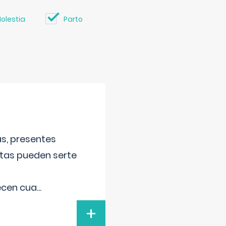
olestia
Parto
s, presentes
stas pueden serte
recen cua
...
+