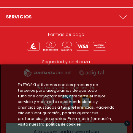
SERVICIOS
Formas de pago:
Seguridad y confianza:
En EROSKI utilizamos cookies propias y de
Premios y reconocimientos:
terceros para asegurarnos de que todo
funcione correctamente, ofrecerte el mejor
servicio y mostrarte recomendaciones y
anuncios ajustados a tus preferencias. Haciendo
clic en ‘Configuración’, podrás ajustar tus
preferencias de cookies. Para más información,
Descarga la app del club
visita nuestra
política de cookies
A tu lado en cada nueva etapa