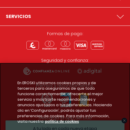
SERVICIOS
Formas de pago:
Seguridad y confianza:
En EROSKI utilizamos cookies propias y de
Premios y reconocimientos:
terceros para asegurarnos de que todo
funcione correctamente, ofrecerte el mejor
servicio y mostrarte recomendaciones y
anuncios ajustados a tus preferencias. Haciendo
clic en ‘Configuración’, podrás ajustar tus
preferencias de cookies. Para más información,
Descarga la app del club
visita nuestra
política de cookies
A tu lado en cada nueva etapa