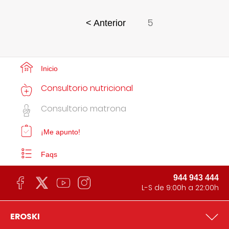
5
< Anterior
Inicio
Consultorio nutricional
Consultorio matrona
¡Me apunto!
Faqs
944 943 444
L-S de 9:00h a 22:00h
EROSKI