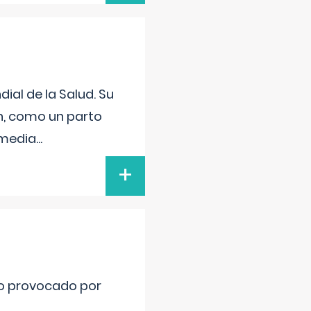
ial de la Salud. Su
an, como un parto
nmedia
...
+
ido provocado por