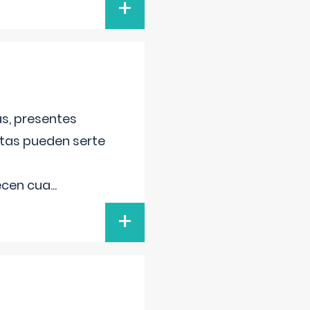
+
s, presentes
stas pueden serte
recen cua
...
+