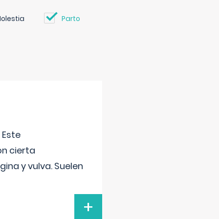
olestia
Parto
 Este
n cierta
gina y vulva. Suelen
+