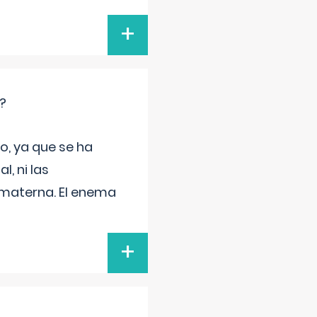
+
?
o, ya que se ha
, ni las
 materna. El enema
+