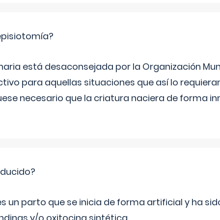
episiotomía?
inaria está desaconsejada por la Organización Mund
ctivo para aquellas situaciones que así lo requier
fuese necesario que la criatura naciera de forma i
nducido?
s un parto que se inicia de forma artificial y ha s
dinas y/o oxitocina sintética.