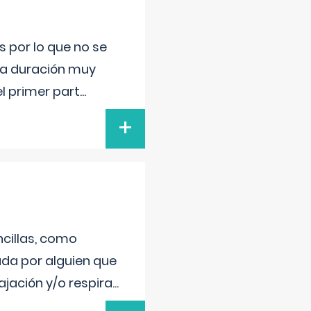
s por lo que no se
una duración muy
l primer part
...
+
cillas, como
a por alguien que
lajación y/o respira
...