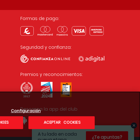
Formas de pago:
Seguridad y confianza:
Premios y reconocimientos:
Descarga la app del club
Configuración
KIES
ACEPTAR COOKIES
A tu lado en cada
¿Te apuntas?
nueva etapa