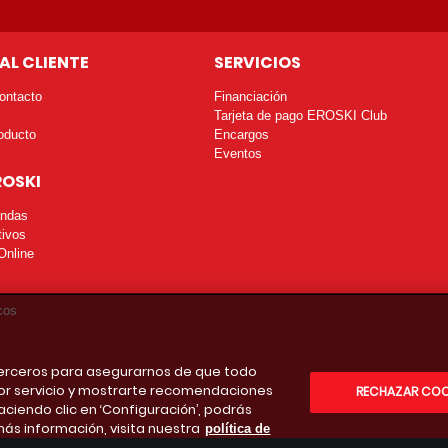
AL CLIENTE
SERVICIOS
ontacto
Financiación
Tarjeta de pago EROSKI Club
oducto
Encargos
Eventos
ROSKI
endas
tivos
Online
cos
 terceros para asegurarnos de que todo
or servicio y mostrarte recomendaciones
RECHAZAR COO
aciendo clic en ‘Configuración’, podrás
más información, visita nuestra
política de