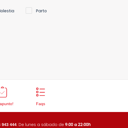
olestia
Parto
apunto!
Faqs
9:00 a 22:00h
. De lunes a sábado de
 943 444