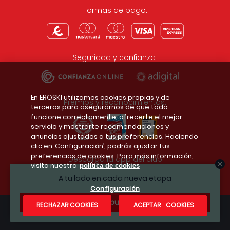
Formas de pago:
Seguridad y confianza:
En EROSKI utilizamos cookies propias y de
Premios y reconocimientos:
terceros para asegurarnos de que todo
funcione correctamente, ofrecerte el mejor
servicio y mostrarte recomendaciones y
anuncios ajustados a tus preferencias. Haciendo
clic en ‘Configuración’, podrás ajustar tus
preferencias de cookies. Para más información,
Descarga la app del club
visita nuestra
política de cookies
A tu lado en cada nueva etapa
Configuración
¿Te apuntas?
RECHAZAR COOKIES
ACEPTAR COOKIES
Condiciones legales