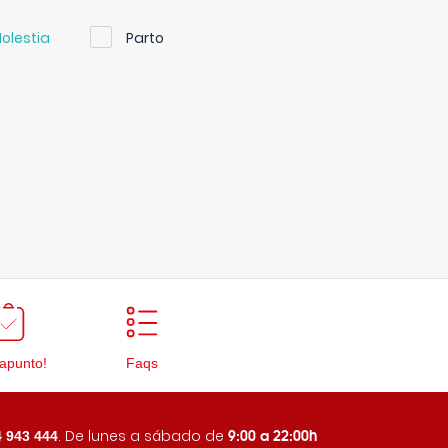
olestia
Parto
apunto!
Faqs
9:00 a 22:00h
. De lunes a sábado de
 943 444