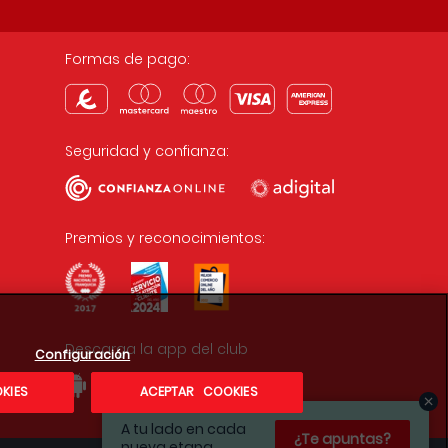
Formas de pago:
Seguridad y confianza:
Premios y reconocimientos:
Descarga la app del club
Configuración
KIES
ACEPTAR COOKIES
A tu lado en cada
¿Te apuntas?
nueva etapa