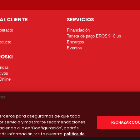
AL CLIENTE
SERVICIOS
ontacto
Financiación
Tarjeta de pago EROSKI Club
oducto
Encargos
Eventos
ROSKI
endas
tivos
Online
cos
 terceros para asegurarnos de que todo
or servicio y mostrarte recomendaciones
RECHAZAR COO
aciendo clic en ‘Configuración’, podrás
más información, visita nuestra
política de