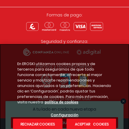
Formas de pago:
Seguridad y confianza:
En EROSKI utilizamos cookies propias y de
Premios y reconocimientos:
terceros para asegurarnos de que todo
funcione correctamente, ofrecerte el mejor
servicio y mostrarte recomendaciones y
anuncios ajustados a tus preferencias. Haciendo
clic en ‘Configuración’, podrás ajustar tus
preferencias de cookies. Para más información,
Descarga la app del club
visita nuestra
política de cookies
A tu lado en cada nueva etapa
Configuración
¿Te apuntas?
RECHAZAR COOKIES
ACEPTAR COOKIES
Condiciones legales