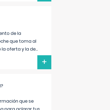
ento de la
leche que toma al
la oferta y la de
...
+
l?
ormación que se
a para aclarar tus