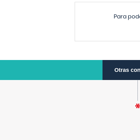
Para pode
Otras con