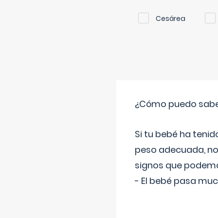
Cesárea
¿Cómo puedo saber 
Si tu bebé ha teni
peso adecuada, no 
signos que podemo
- El bebé pasa muc