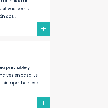
a la caída del
positivos como
sión dos
...
+
a previsible y
a vez en casa. Es
si siempre hubiese
+