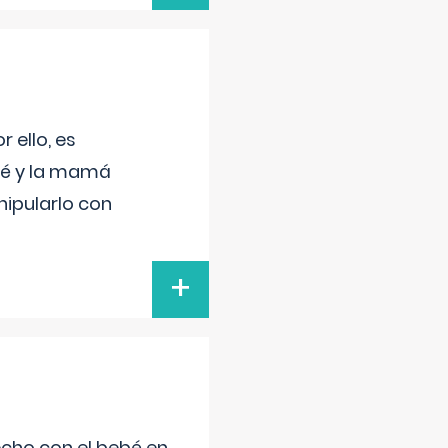
 ello, es
bé y la mamá
nipularlo con
+
echo con el bebé en