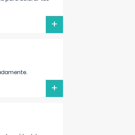
+
madamente.
+