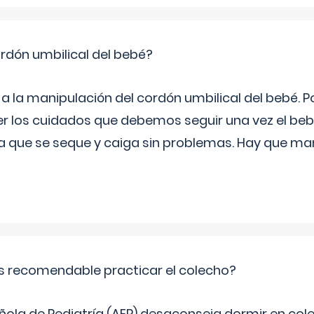
rdón umbilical del bebé?
 a la manipulación del cordón umbilical del bebé. Por
r los cuidados que debemos seguir una vez el be
ra que se seque y caiga sin problemas. Hay que ma
s recomendable practicar el colecho?
ñola de Pediatría (AEP) desaconseja dormir en col