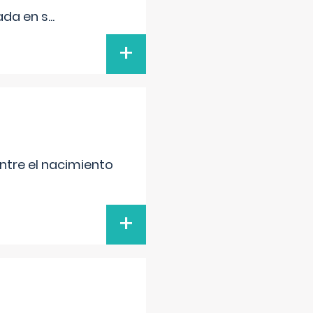
ada en s
...
+
entre el nacimiento
+