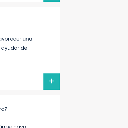
favorecer una
e ayudar de
+
ra?
gún se haya