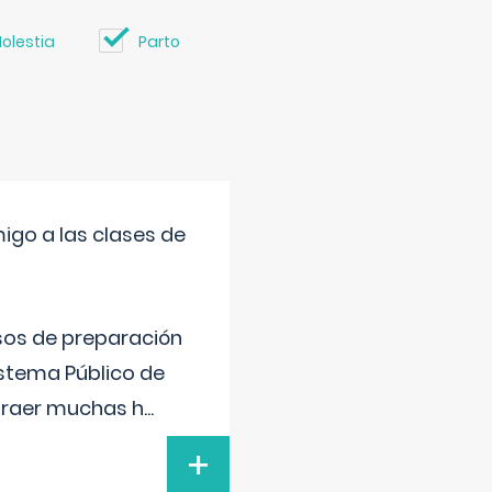
olestia
Parto
igo a las clases de
sos de preparación
istema Público de
xtraer muchas h
...
+