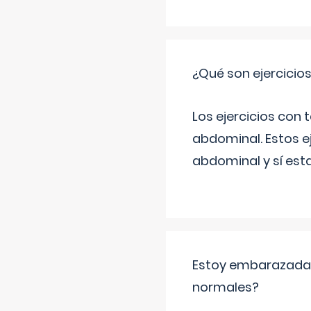
¿Qué son ejercicio
Los ejercicios con
abdominal. Estos ej
abdominal y sí est
Estoy embarazada y
normales?