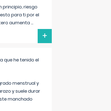
principio, riesgo
sto para ti por el
 útero aumenta
...
+
a que he tenido el
grado menstrual y
razo y suele durar
 este manchado