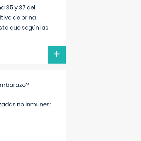
a 35 y 37 del
tivo de orina
esto que según las
+
 embarazo?
zadas no inmunes: