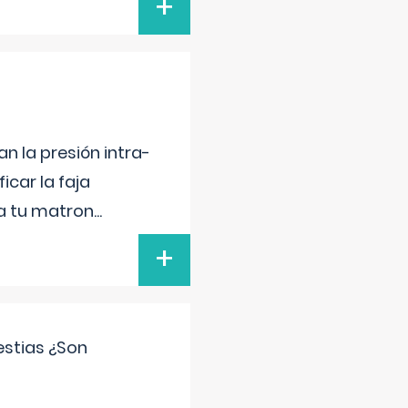
+
n la presión intra-
icar la faja
 a tu matron
...
+
estias ¿Son