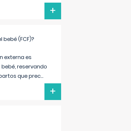
+
el bebé (FCF)?
n externa es
el bebé, reservando
 partos que prec
...
+