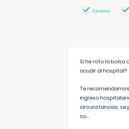
Cesárea
Si he roto la bols
acudir al hospital?
Te recomendamos ac
ingreso hospitalari
circunstancias, se 
co
...