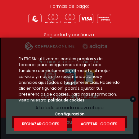
Formas de pago:
Seguridad y confianza:
En EROSKI utilizamos cookies propias y de
Premios y reconocimientos:
terceros para asegurarnos de que todo
funcione correctamente, ofrecerte el mejor
servicio y mostrarte recomendaciones y
anuncios ajustados a tus preferencias. Haciendo
clic en ‘Configuración’, podrás ajustar tus
preferencias de cookies. Para más información,
Descarga la app del club
visita nuestra
política de cookies
A tu lado en cada nueva etapa
Configuración
¿Te apuntas?
RECHAZAR COOKIES
ACEPTAR COOKIES
Condiciones legales