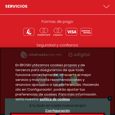
SERVICIOS
Formas de pago:
Seguridad y confianza:
En EROSKI utilizamos cookies propias y de
Premios y reconocimientos:
terceros para asegurarnos de que todo
funcione correctamente, ofrecerte el mejor
servicio y mostrarte recomendaciones y
anuncios ajustados a tus preferencias. Haciendo
clic en ‘Configuración’, podrás ajustar tus
preferencias de cookies. Para más información,
Descarga la app del club
visita nuestra
política de cookies
A tu lado en cada nueva etapa
Configuración