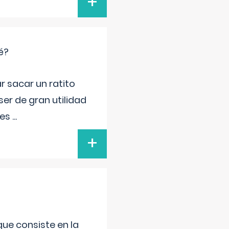
+
é?
r sacar un ratito
er de gran utilidad
res
...
+
que consiste en la