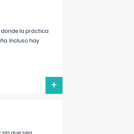
s donde la práctica
ña. Incluso hay
+
 sin que sea