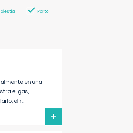
olestia
Parto
neralmente en una
tra el gas,
rlo, el r
...
+