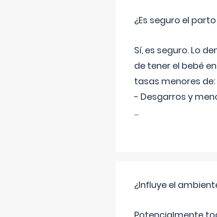
¿Es seguro el part
Sí, es seguro. Lo d
de tener el bebé e
tasas menores de:
- Desgarros y meno
...
¿Influye el ambiente
Potencialmente tod