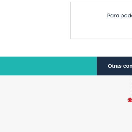
Para pode
Otras con