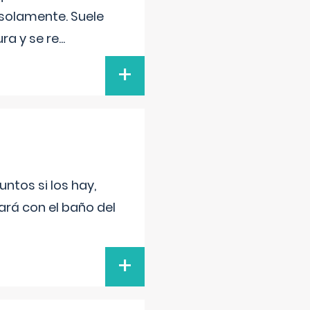
 solamente. Suele
ra y se re
...
+
untos si los hay,
ará con el baño del
+