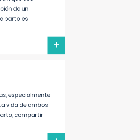
ción de un
de parto es
+
as, especialmente
 La vida de ambos
arto, compartir