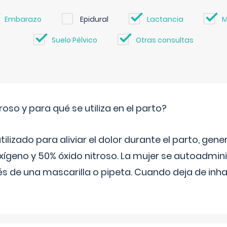
Embarazo
Epidural
Lactancia
M
Suelo Pélvico
Otras consultas
roso y para qué se utiliza en el parto?
 utilizado para aliviar el dolor durante el parto, ge
ígeno y 50% óxido nitroso. La mujer se autoadminis
s de una mascarilla o pipeta. Cuando deja de inhala