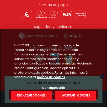
Formas de pago:
Seguridad y confianza:
En EROSKI utilizamos cookies propias y de
Premios y reconocimientos:
terceros para asegurarnos de que todo
funcione correctamente, ofrecerte el mejor
servicio y mostrarte recomendaciones y
anuncios ajustados a tus preferencias. Haciendo
clic en ‘Configuración’, podrás ajustar tus
preferencias de cookies. Para más información,
Descarga la app del club
visita nuestra
política de cookies
A tu lado en cada nueva etapa
Configuración
¿Te apuntas?
RECHAZAR COOKIES
ACEPTAR COOKIES
Condiciones legales