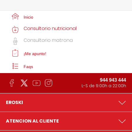
Inicio
Consultorio nutricional
Consultorio matrona
¡Me apunto!
Faqs
944 943 444
L-S de 9:00h a 22:00h
EROSKI
ATENCION AL CLIENTE