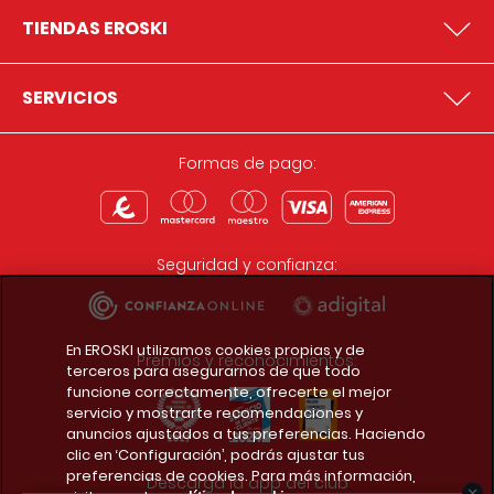
TIENDAS EROSKI
SERVICIOS
Formas de pago:
Seguridad y confianza:
En EROSKI utilizamos cookies propias y de
Premios y reconocimientos:
terceros para asegurarnos de que todo
funcione correctamente, ofrecerte el mejor
servicio y mostrarte recomendaciones y
anuncios ajustados a tus preferencias. Haciendo
clic en ‘Configuración’, podrás ajustar tus
preferencias de cookies. Para más información,
Descarga la app del club