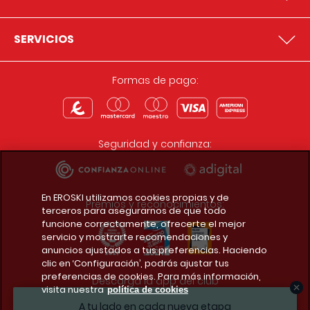
SERVICIOS
Formas de pago:
Seguridad y confianza:
En EROSKI utilizamos cookies propias y de
Premios y reconocimientos:
terceros para asegurarnos de que todo
funcione correctamente, ofrecerte el mejor
servicio y mostrarte recomendaciones y
anuncios ajustados a tus preferencias. Haciendo
clic en ‘Configuración’, podrás ajustar tus
preferencias de cookies. Para más información,
Descarga la app del club
visita nuestra
política de cookies
A tu lado en cada nueva etapa