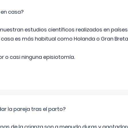
o en casa?
emuestran estudios científicos realizados en paíse
n casa es más habitual como Holanda o Gran Breta
r o casi ninguna episiotomía.
 la pareja tras el parto?
nas de la crianza son a menudo duras y agotador