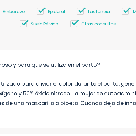
Embarazo
Epidural
Lactancia
M
Suelo Pélvico
Otras consultas
roso y para qué se utiliza en el parto?
 utilizado para aliviar el dolor durante el parto, ge
ígeno y 50% óxido nitroso. La mujer se autoadminis
s de una mascarilla o pipeta. Cuando deja de inhala