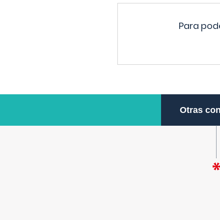
Para pode
Otras con