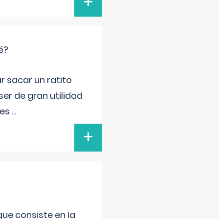
+
é?
r sacar un ratito
er de gran utilidad
res
...
+
que consiste en la