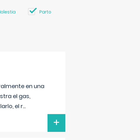
olestia
Parto
neralmente en una
tra el gas,
rlo, el r
...
+