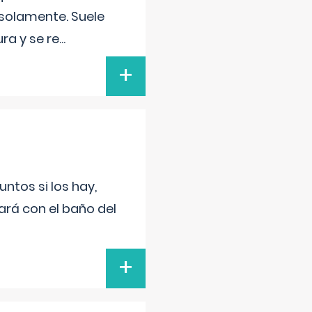
 solamente. Suele
ra y se re
...
+
untos si los hay,
ará con el baño del
+