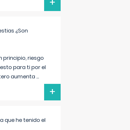
+
estias ¿Son
principio, riesgo
sto para ti por el
 útero aumenta
...
+
a que he tenido el