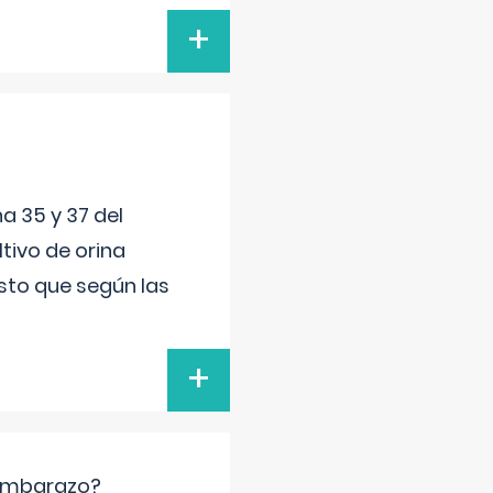
+
a 35 y 37 del
tivo de orina
esto que según las
+
 embarazo?