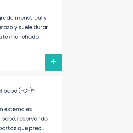
grado menstrual y
razo y suele durar
 este manchado
+
el bebé (FCF)?
n externa es
el bebé, reservando
 partos que prec
...