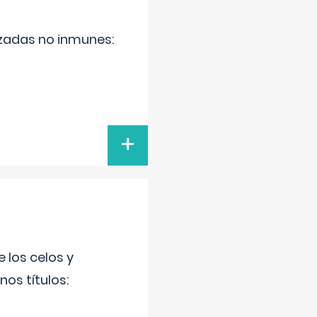
zadas no inmunes:
+
 los celos y
os títulos: