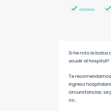
Cesárea
Si he roto la bols
acudir al hospital?
Te recomendamos ac
ingreso hospitalari
circunstancias, se 
co
...