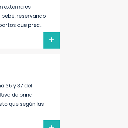
n externa es
el bebé, reservando
 partos que prec
...
+
a 35 y 37 del
tivo de orina
esto que según las