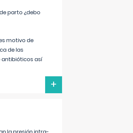
 de parto ¿debo
 es motivo de
ica de las
antibióticos así
+
n la presión intra-