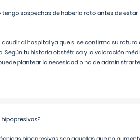
a o tengo sospechas de haberla roto antes de estar
udir al hospital ya que si se confirma su rotura
o. Según tu historia obstétrica y la valoración méd
puede plantear la necesidad o no de administrarte 
s hipopresivos?
 técnicas hipopresivas son aquellas que no aumenta