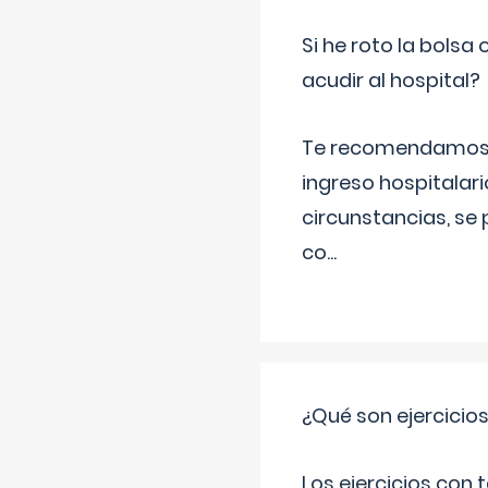
Si he roto la bols
acudir al hospital?
Te recomendamos ac
ingreso hospitalari
circunstancias, se 
co
...
¿Qué son ejercicio
Los ejercicios con