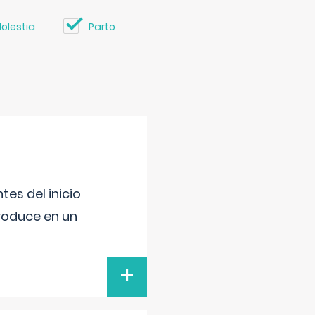
olestia
Parto
es del inicio
produce en un
+