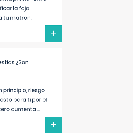
icar la faja
 a tu matron
...
+
estias ¿Son
principio, riesgo
sto para ti por el
 útero aumenta
...
+