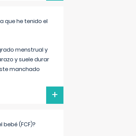
a que he tenido el
grado menstrual y
razo y suele durar
 este manchado
+
el bebé (FCF)?