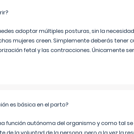
rir?
uedes adoptar múltiples posturas, sin la necesid
as mujeres creen. Simplemente deberás tener c
orización fetal y las contracciones. Únicamente se
ción es básica en el parto?
una función autónoma del organismo y como tal s
 de la voluntad de la persona, pero a la vez la re