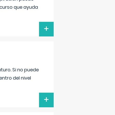
recurso que ayuda
+
turo. Si no puede
ntro del nivel
+