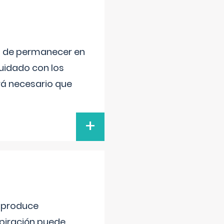
ad de permanecer en
uidado con los
rá necesario que
+
e produce
spiración puede