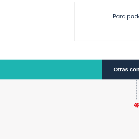
Para pode
Otras con