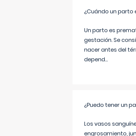
¿Cuándo un parto 
Un parto es prema
gestación. Se cons
nacer antes del té
depend
...
¿Puedo tener un pa
Los vasos sanguíneo
engrosamiento, jun