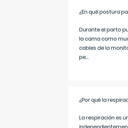
¿En qué postura pa
Durante el parto p
la cama como much
cables de la monit
pe
...
¿Por qué la respira
La respiración es 
independientemente