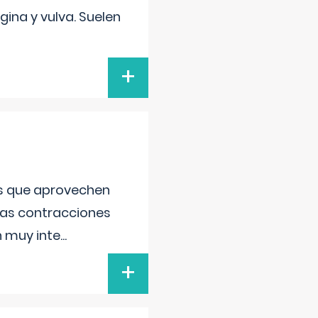
gina y vulva. Suelen
+
as que aprovechen
 las contracciones
n muy inte
...
+