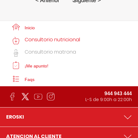
5
< Anterior
Siguiente >
Inicio
Consultorio nutricional
Consultorio matrona
¡Me apunto!
Faqs
944 943 444
L-S de 9:00h a 22:00h
EROSKI
ATENCION AL CLIENTE