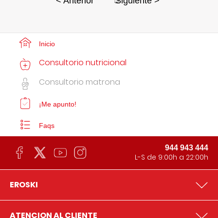
5
< Anterior
Siguiente >
Inicio
Consultorio nutricional
Consultorio matrona
¡Me apunto!
Faqs
944 943 444
L-S de 9:00h a 22:00h
EROSKI
ATENCION AL CLIENTE