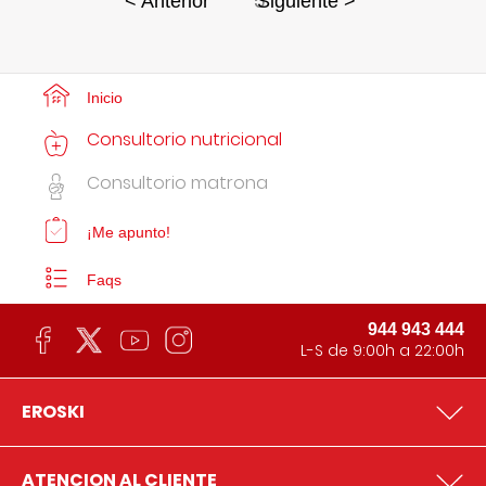
5
< Anterior
Siguiente >
Inicio
Consultorio nutricional
Consultorio matrona
¡Me apunto!
Faqs
944 943 444
L-S de 9:00h a 22:00h
EROSKI
ATENCION AL CLIENTE