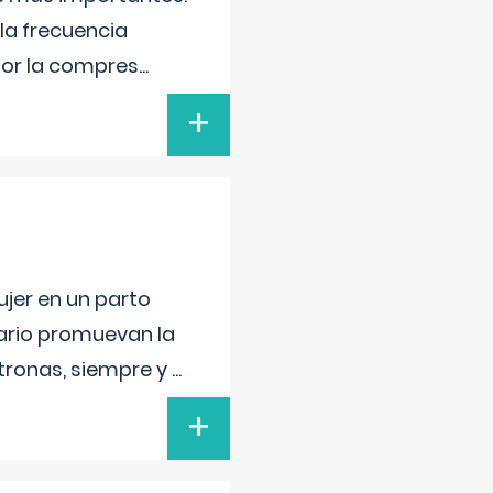
la frecuencia
por la compres
...
+
jer en un parto
lario promuevan la
atronas, siempre y
...
+