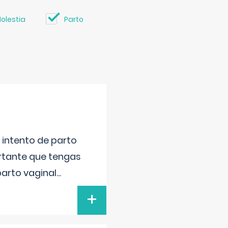
olestia
Parto
l intento de parto
ortante que tengas
parto vaginal
...
+