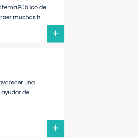
istema Público de
xtraer muchas h
...
+
favorecer una
e ayudar de
+