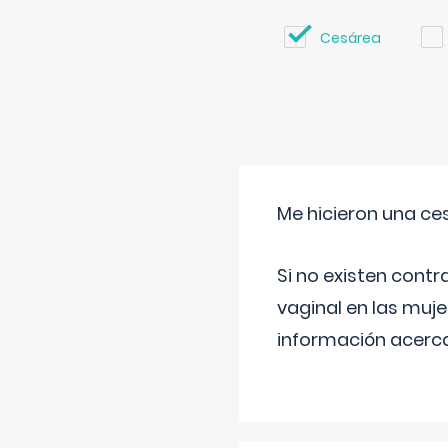
Cesárea
Me hicieron una ce
Si no existen contr
vaginal en las muj
información acerca