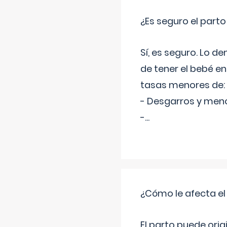
¿Es seguro el part
Sí, es seguro. Lo d
de tener el bebé e
tasas menores de:
- Desgarros y meno
-
...
¿Cómo le afecta el
El parto puede orig