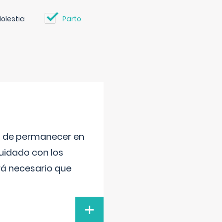
olestia
Parto
ad de permanecer en
uidado con los
rá necesario que
+