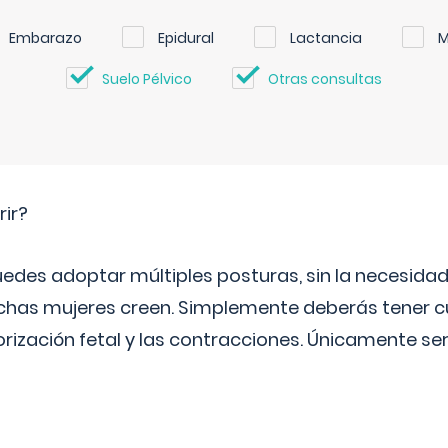
Embarazo
Epidural
Lactancia
M
Suelo Pélvico
Otras consultas
rir?
uedes adoptar múltiples posturas, sin la necesid
as mujeres creen. Simplemente deberás tener c
orización fetal y las contracciones. Únicamente se