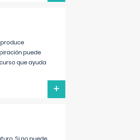
e produce
spiración puede
recurso que ayuda
+
turo. Si no puede