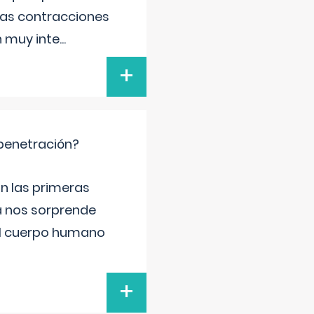
 las contracciones
n muy inte
...
+
 penetración?
n las primeras
a nos sorprende
el cuerpo humano
+