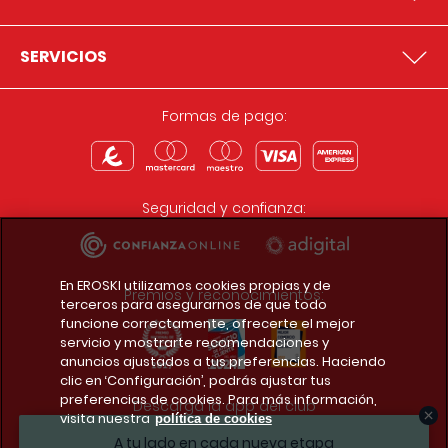
SERVICIOS
Formas de pago:
Seguridad y confianza:
En EROSKI utilizamos cookies propias y de
Premios y reconocimientos:
terceros para asegurarnos de que todo
funcione correctamente, ofrecerte el mejor
servicio y mostrarte recomendaciones y
anuncios ajustados a tus preferencias. Haciendo
clic en ‘Configuración’, podrás ajustar tus
preferencias de cookies. Para más información,
Descarga la app del club
visita nuestra
política de cookies
A tu lado en cada nueva etapa