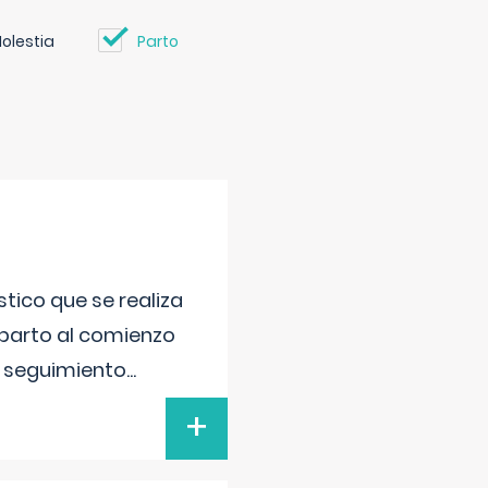
olestia
Parto
tico que se realiza
 parto al comienzo
l seguimiento
...
+