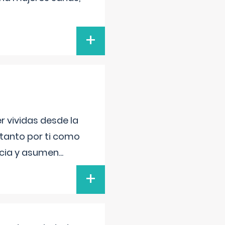
+
r vividas desde la
 tanto por ti como
encia y asumen
...
+