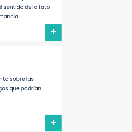
l sentido del olfato
rtancia
...
+
nto sobre las
gos que podrían
+