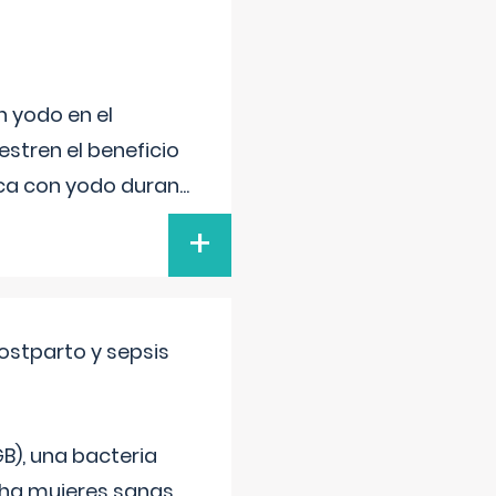
n yodo en el
stren el beneficio
ica con yodo duran
...
+
ostparto y sepsis
B), una bacteria
cha mujeres sanas,