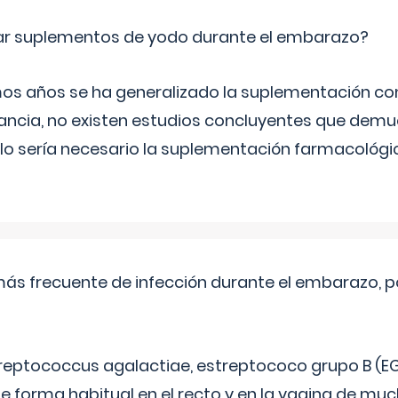
ar suplementos de yodo durante el embarazo?
mos años se ha generalizado la suplementación co
ancia, no existen estudios concluyentes que demue
lo sería necesario la suplementación farmacológ
más frecuente de infección durante el embarazo, p
treptococcus agalactiae, estreptococo grupo B (EG
e forma habitual en el recto y en la vagina de mu