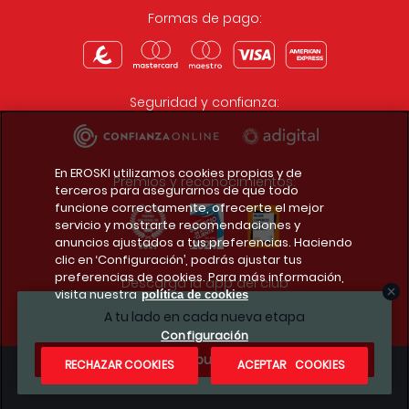
Formas de pago:
Seguridad y confianza:
En EROSKI utilizamos cookies propias y de
Premios y reconocimientos:
terceros para asegurarnos de que todo
funcione correctamente, ofrecerte el mejor
servicio y mostrarte recomendaciones y
anuncios ajustados a tus preferencias. Haciendo
clic en ‘Configuración’, podrás ajustar tus
preferencias de cookies. Para más información,
Descarga la app del club
visita nuestra
política de cookies
A tu lado en cada nueva etapa
Configuración
¿Te apuntas?
RECHAZAR COOKIES
ACEPTAR COOKIES
Condiciones legales