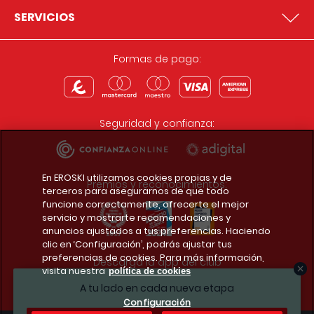
SERVICIOS
Formas de pago:
Seguridad y confianza:
En EROSKI utilizamos cookies propias y de
Premios y reconocimientos:
terceros para asegurarnos de que todo
funcione correctamente, ofrecerte el mejor
servicio y mostrarte recomendaciones y
anuncios ajustados a tus preferencias. Haciendo
clic en ‘Configuración’, podrás ajustar tus
preferencias de cookies. Para más información,
Descarga la app del club
visita nuestra
política de cookies
A tu lado en cada nueva etapa
Configuración