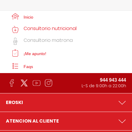
Inicio
Consultorio nutricional
Consultorio matrona
¡Me apunto!
Faqs
944 943 444
L-S de 9:00h a 22:00h
EROSKI
ATENCION AL CLIENTE