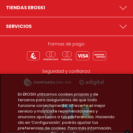
TIENDAS EROSKI
SERVICIOS
Formas de pago:
Seguridad y confianza:
En EROSKI utilizamos cookies propias y de
Premios y reconocimientos:
terceros para asegurarnos de que todo
funcione correctamente, ofrecerte el mejor
servicio y mostrarte recomendaciones y
anuncios ajustados a tus preferencias. Haciendo
clic en ‘Configuración’, podrás ajustar tus
preferencias de cookies. Para más información,
Descarga la app del club