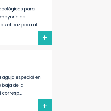
acológicas para
la mayoría de
ás eficaz para al
...
+
a aguja especial en
 baja de la
el corresp
...
+