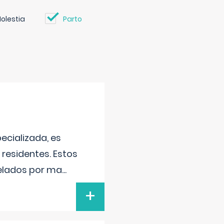
olestia
Parto
ecializada, es
 residentes. Estos
telados por ma
...
+