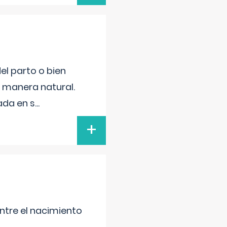
el parto o bien
e manera natural.
ada en s
...
+
entre el nacimiento