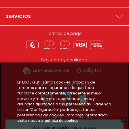
SERVICIOS
Formas de pago:
Seguridad y confianza:
En EROSKI utilizamos cookies propias y de
Premios y reconocimientos:
terceros para asegurarnos de que todo
funcione correctamente, ofrecerte el mejor
servicio y mostrarte recomendaciones y
anuncios ajustados a tus preferencias. Haciendo
clic en ‘Configuración’, podrás ajustar tus
preferencias de cookies. Para más información,
Descarga la app del club
visita nuestra
política de cookies
A tu lado en cada nueva etapa