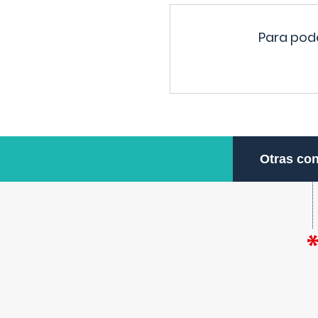
Para pode
Otras con