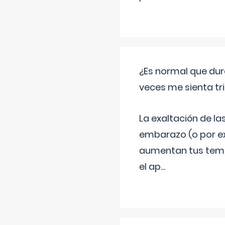
¿Es normal que dur
veces me sienta tr
La exaltación de la
embarazo (o por ex
aumentan tus temor
el ap
...