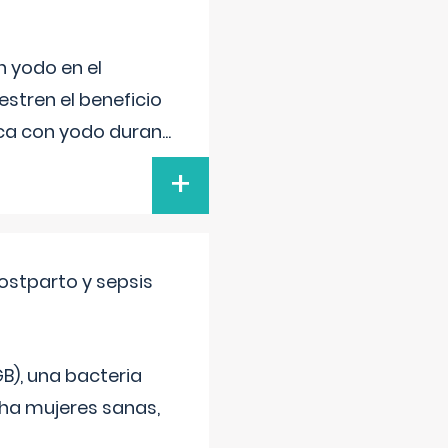
n yodo en el
stren el beneficio
ica con yodo duran
...
+
ostparto y sepsis
B), una bacteria
cha mujeres sanas,