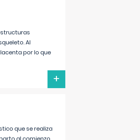
estructuras
squeleto. Al
placenta por lo que
+
tico que se realiza
 parto al comienzo