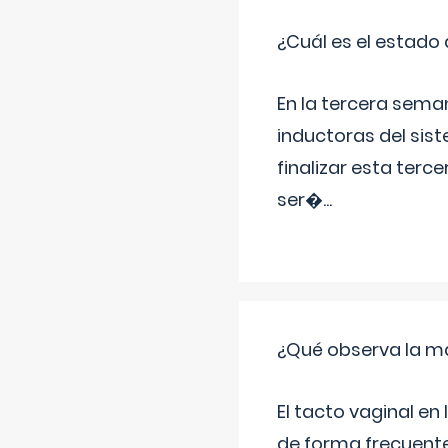
¿Cuál es el estado 
En la tercera sema
inductoras del sist
finalizar esta terc
ser�
...
¿Qué observa la ma
El tacto vaginal e
de forma frecuente