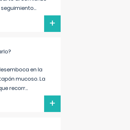
l seguimiento
...
+
arlo?
e desemboca en la
 tapón mucoso. La
que recorr
...
+