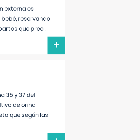
n externa es
el bebé, reservando
 partos que prec
...
+
a 35 y 37 del
tivo de orina
esto que según las