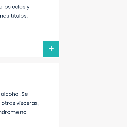
 los celos y
os títulos:
+
alcohol. Se
 otras vísceras,
síndrome no