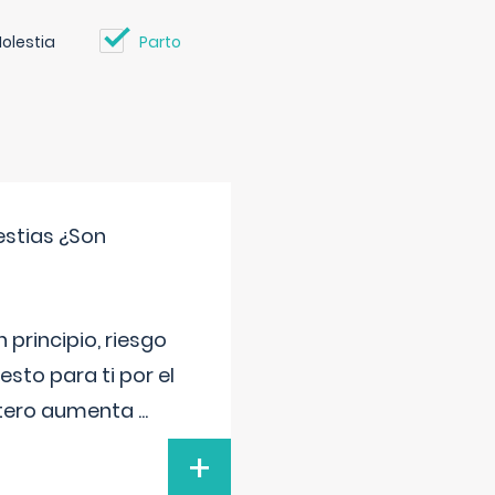
olestia
Parto
estias ¿Son
principio, riesgo
sto para ti por el
 útero aumenta
...
+