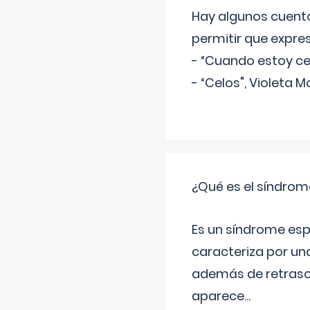
Hay algunos cuento
permitir que expre
- “Cuando estoy cel
- “Celos", Violeta M
¿Qué es el síndrom
Es un síndrome esp
caracteriza por una
además de retraso 
aparece
...