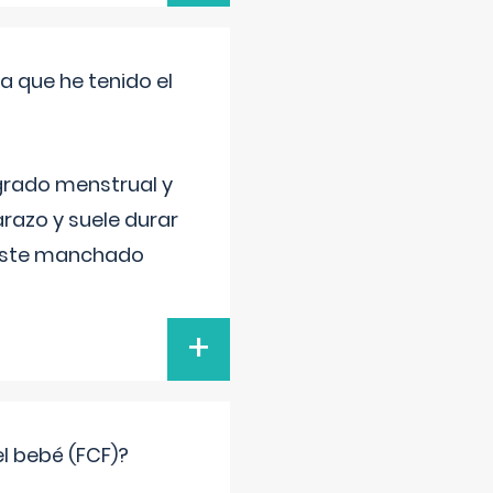
a que he tenido el
grado menstrual y
razo y suele durar
 este manchado
+
el bebé (FCF)?