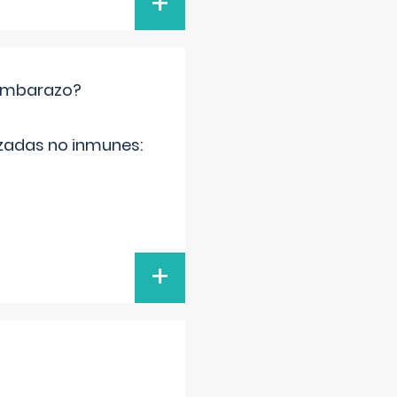
+
 embarazo?
zadas no inmunes:
+