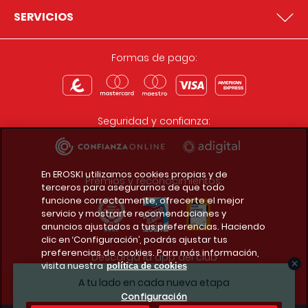
SERVICIOS
Formas de pago:
Seguridad y confianza:
En EROSKI utilizamos cookies propias y de
Premios y reconocimientos:
terceros para asegurarnos de que todo
funcione correctamente, ofrecerte el mejor
servicio y mostrarte recomendaciones y
anuncios ajustados a tus preferencias. Haciendo
clic en ‘Configuración’, podrás ajustar tus
preferencias de cookies. Para más información,
Descarga la app del club
visita nuestra
política de cookies
A tu lado en cada nueva etapa
Configuración