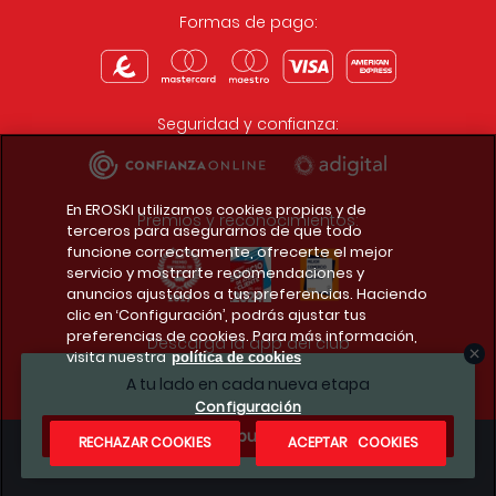
Formas de pago:
Seguridad y confianza:
En EROSKI utilizamos cookies propias y de
Premios y reconocimientos:
terceros para asegurarnos de que todo
funcione correctamente, ofrecerte el mejor
servicio y mostrarte recomendaciones y
anuncios ajustados a tus preferencias. Haciendo
clic en ‘Configuración’, podrás ajustar tus
preferencias de cookies. Para más información,
Descarga la app del club
visita nuestra
política de cookies
A tu lado en cada nueva etapa
Configuración
¿Te apuntas?
RECHAZAR COOKIES
ACEPTAR COOKIES
Condiciones legales