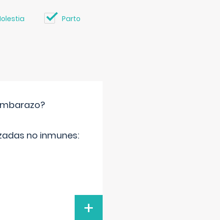
olestia
Parto
 embarazo?
zadas no inmunes:
+