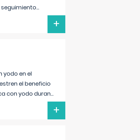
l seguimiento
...
+
n yodo en el
stren el beneficio
ica con yodo duran
...
+