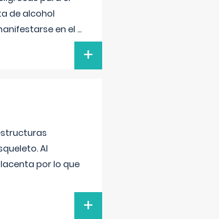
ta de alcohol
anifestarse en el
...
+
estructuras
squeleto. Al
placenta por lo que
+