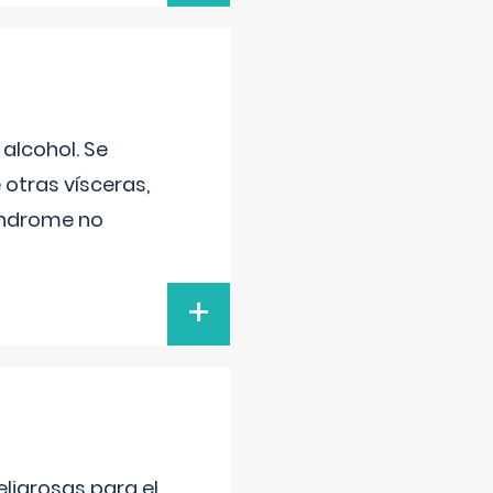
alcohol. Se
 otras vísceras,
síndrome no
+
ligrosas para el