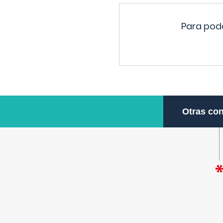
Para pode
Otras con