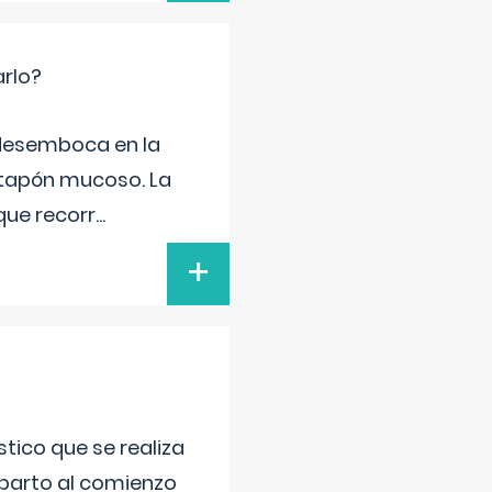
arlo?
e desemboca en la
 tapón mucoso. La
que recorr
...
+
tico que se realiza
 parto al comienzo