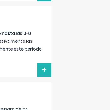
é hasta las 6-8
esivamente las
lmente este periodo
+
ce para dejar