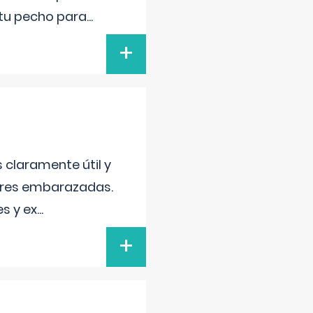
 tu pecho para
...
+
s claramente útil y
jeres embarazadas.
s y ex
...
+