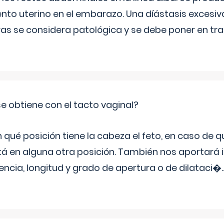
ento uterino en el embarazo. Una díástasis excesi
ras se considera patológica y se debe poner en tr
e obtiene con el tacto vaginal?
ué posición tiene la cabeza el feto, en caso de qu
tá en alguna otra posición. También nos aportará
tencia, longitud y grado de apertura o de dilataci�
.