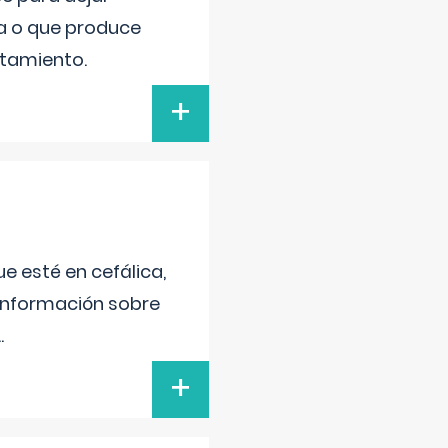
va o que produce
atamiento.
+
e esté en cefálica,
 información sobre
..
+