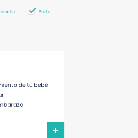
olestia
Parto
miento de tu bebé
ar
embarazo.
+