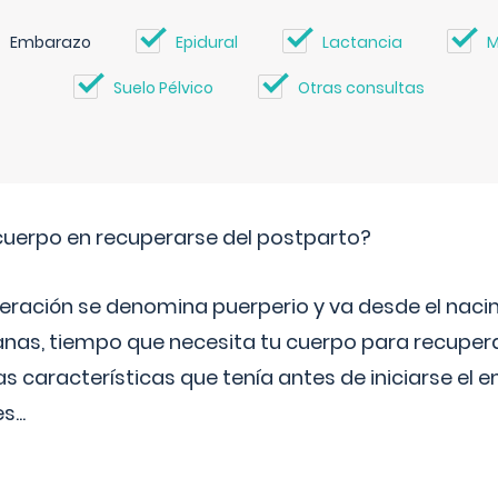
Embarazo
Epidural
Lactancia
M
Suelo Pélvico
Otras consultas
cuerpo en recuperarse del postparto?
peración se denomina puerperio y va desde el naci
nas, tiempo que necesita tu cuerpo para recuper
s características que tenía antes de iniciarse el 
es
...