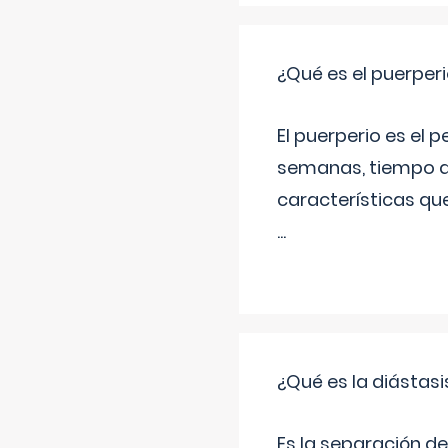
¿Qué es el puerper
El puerperio es el 
semanas, tiempo q
características qu
...
¿Qué es la diástas
Es la separación de