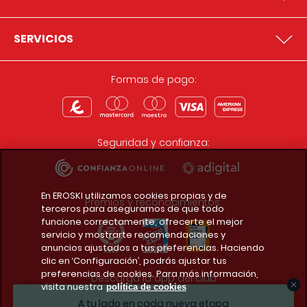
SERVICIOS
Formas de pago:
Seguridad y confianza:
En EROSKI utilizamos cookies propias y de
Premios y reconocimientos:
terceros para asegurarnos de que todo
funcione correctamente, ofrecerte el mejor
servicio y mostrarte recomendaciones y
anuncios ajustados a tus preferencias. Haciendo
clic en ‘Configuración’, podrás ajustar tus
preferencias de cookies. Para más información,
Descarga la app del club
visita nuestra
política de cookies
A tu lado en cada nueva etapa