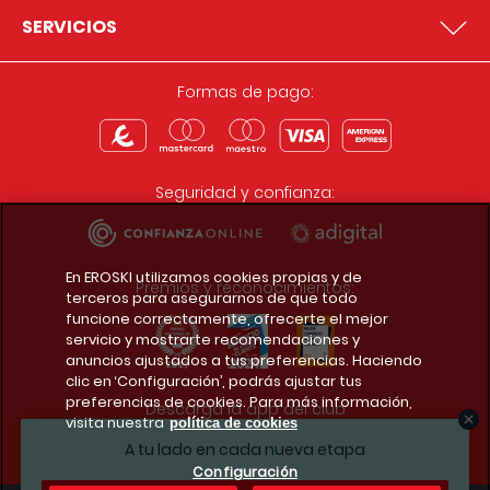
SERVICIOS
Formas de pago:
Seguridad y confianza:
En EROSKI utilizamos cookies propias y de
Premios y reconocimientos:
terceros para asegurarnos de que todo
funcione correctamente, ofrecerte el mejor
servicio y mostrarte recomendaciones y
anuncios ajustados a tus preferencias. Haciendo
clic en ‘Configuración’, podrás ajustar tus
preferencias de cookies. Para más información,
Descarga la app del club
visita nuestra
política de cookies
A tu lado en cada nueva etapa
Configuración