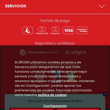
SERVICIOS
Formas de pago:
Seguridad y confianza:
En EROSKI utilizamos cookies propias y de
Premios y reconocimientos:
terceros para asegurarnos de que todo
funcione correctamente, ofrecerte el mejor
servicio y mostrarte recomendaciones y
anuncios ajustados a tus preferencias. Haciendo
clic en ‘Configuración’, podrás ajustar tus
preferencias de cookies. Para más información,
Descarga la app del club
visita nuestra
política de cookies
A tu lado en cada nueva etapa
Configuración