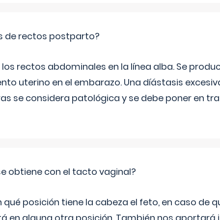
is de rectos postparto?
 los rectos abdominales en la línea alba. Se produ
ento uterino en el embarazo. Una díástasis excesi
ras se considera patológica y se debe poner en tr
e obtiene con el tacto vaginal?
ué posición tiene la cabeza el feto, en caso de qu
tá en alguna otra posición. También nos aportará