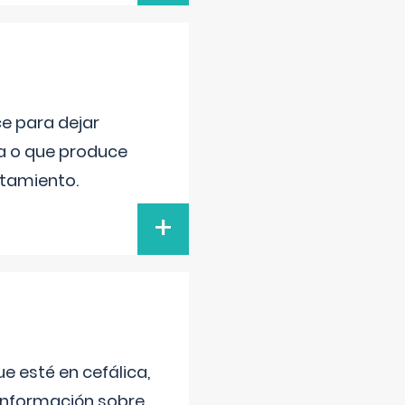
ce para dejar
va o que produce
atamiento.
+
e esté en cefálica,
 información sobre