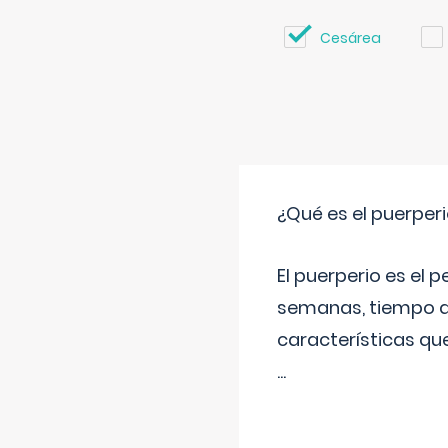
Cesárea
¿Qué es el puerper
El puerperio es el 
semanas, tiempo q
características qu
...