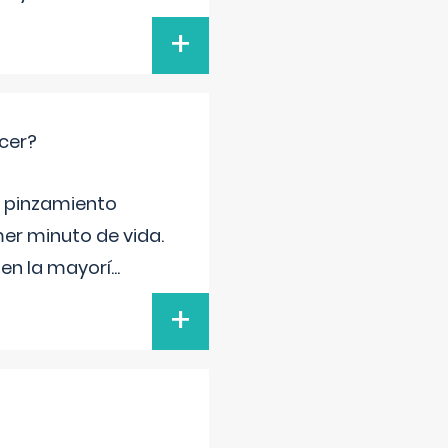
+
cer?
ma pinzamiento
er minuto de vida.
 en la mayorí
...
+