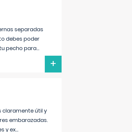
piernas separadas
nto debes poder
 tu pecho para
...
+
s claramente útil y
jeres embarazadas.
s y ex
...