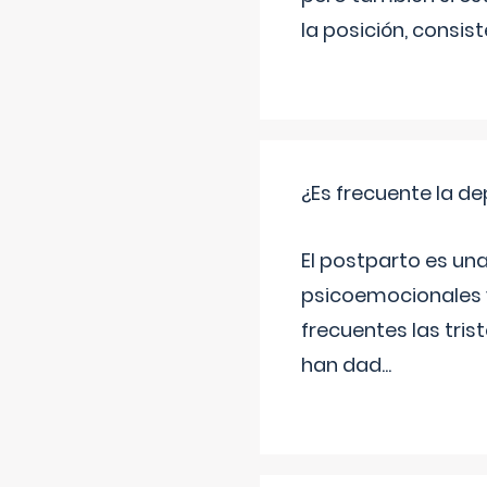
la posición, consis
¿Es frecuente la d
El postparto es una
psicoemocionales y
frecuentes las tri
han dad
...