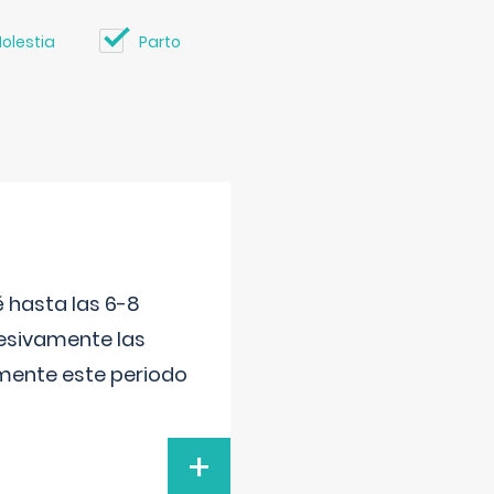
olestia
Parto
é hasta las 6-8
esivamente las
lmente este periodo
+