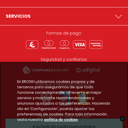
SERVICIOS
Formas de pago:
Seguridad y confianza:
En EROSKI utilizamos cookies propias y de
Premios y reconocimientos:
terceros para asegurarnos de que todo
funcione correctamente, ofrecerte el mejor
servicio y mostrarte recomendaciones y
anuncios ajustados a tus preferencias. Haciendo
clic en ‘Configuración’, podrás ajustar tus
preferencias de cookies. Para más información,
Descarga la app del club
visita nuestra
política de cookies
A tu lado en cada nueva etapa